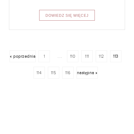
...
« poprzednia
1
110
111
112
113
114
115
116
następna »