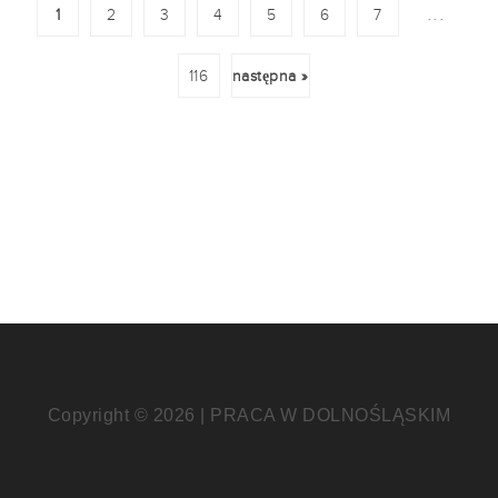
...
1
2
3
4
5
6
7
116
następna »
Copyright © 2026 | PRACA W DOLNOŚLĄSKIM