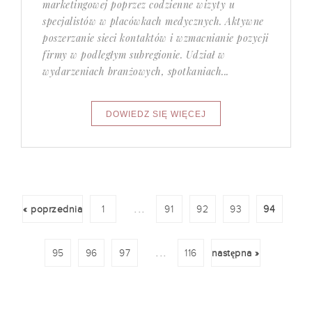
marketingowej poprzez codzienne wizyty u
specjalistów w placówkach medycznych. Aktywne
poszerzanie sieci kontaktów i wzmacnianie pozycji
firmy w podległym subregionie. Udział w
wydarzeniach branżowych, spotkaniach...
...
« poprzednia
1
91
92
93
94
...
95
96
97
116
następna »