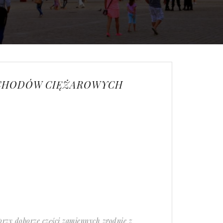
OCHODÓW CIĘŻAROWYCH
przy doborze części zamiennych zgodnie z