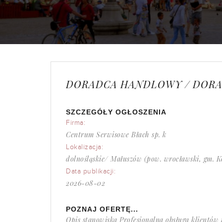
DORADCA HANDLOWY / DORA
SZCZEGÓŁY OGŁOSZENIA
Firma:
Centrum Serwisowe Błach sp. k
Lokalizacja:
dolnośląskie/ Małuszów (pow. wrocławski, gm. K
Data publikacji:
2026-08-02
POZNAJ OFERTĘ...
Opis stanowiska Profesjonalna obsługa klientów