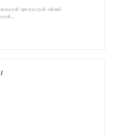
 paszowych/spożywczych/chemii
wych....
H