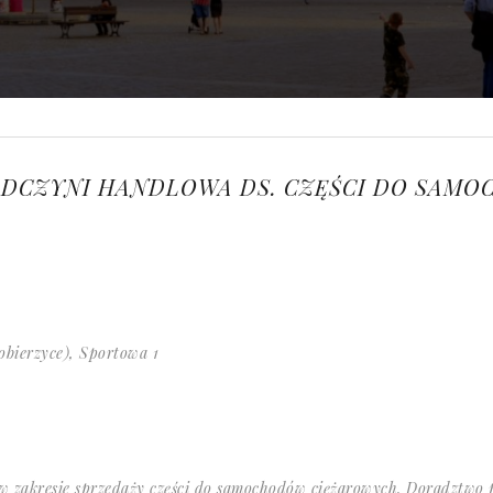
DCZYNI HANDLOWA DS. CZĘŚCI DO SAM
obierzyce), Sportowa 1
 w zakresie sprzedaży części do samochodów ciężarowych. Doradztwo 