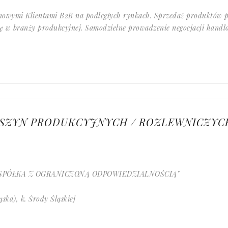
 nowymi Klientami B2B na podległych rynkach. Sprzedaż produktów
 w branży produkcyjnej. Samodzielne prowadzenie negocjacji handlo
ASZYN PRODUKCYJNYCH / ROZLEWNICZYC
 SPÓŁKA Z OGRANICZONĄ ODPOWIEDZIALNOŚCIĄ"
ąska), k. Środy Śląskiej