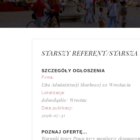
STARSZY REFERENT/STARSZA
SZCZEGÓŁY OGŁOSZENIA
Firma:
Izba Administracji Skarbowej we Wrocławiu
Lokalizacja:
dolnośląskie/ Wrocław
Data publikacji:
2026-07-31
POZNAJ OFERTĘ...
Warunki pracy Praca przy monitorze ekranowym 