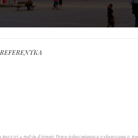
 REFERENTKA
powyżej 4 godzin dziennie Praca jednozmianowa wykonywana w porze