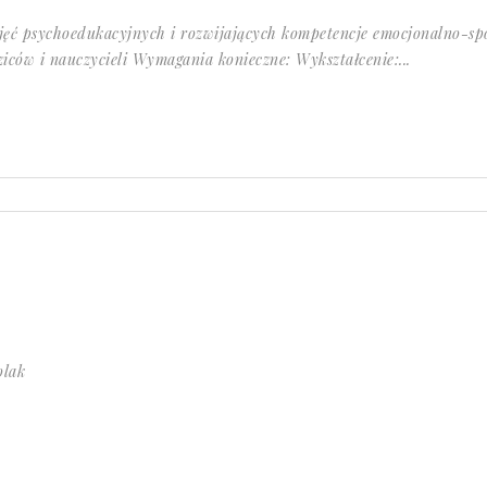
jęć psychoedukacyjnych i rozwijających kompetencje emocjonalno-spo
iców i nauczycieli Wymagania konieczne: Wykształcenie:...
olak