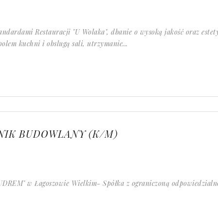
andardami Restauracji "U Wolaka", dbanie o wysoką jakość oraz estet
lem kuchni i obslugą sali, utrzymanie...
IK BUDOWLANY (K/M)
BUDREM" w Łagoszowie Wielkim- Spółka z ograniczoną odpowiedzialn