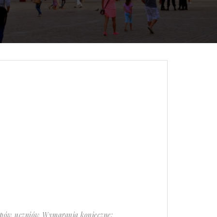
tępów uczniów Wymagania konieczne: