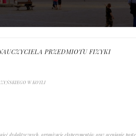
AUCZYCIELA PRZEDMIOTU FIZYKI
ZYŃSKIEGO W KOTLI
zajęć dydaktycznych, organizację eksperymentów oraz ocenianie pos