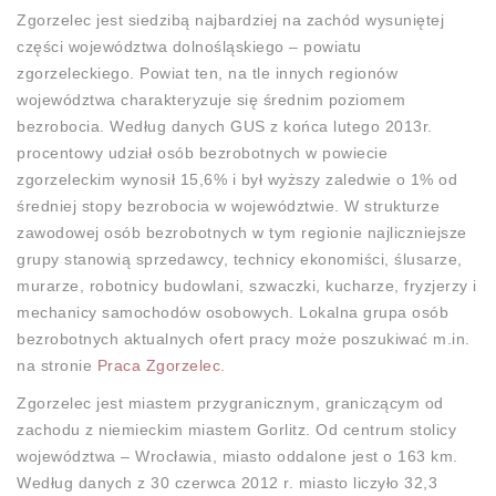
Zgorzelec jest siedzibą najbardziej na zachód wysuniętej
części województwa dolnośląskiego – powiatu
zgorzeleckiego. Powiat ten, na tle innych regionów
województwa charakteryzuje się średnim poziomem
bezrobocia. Według danych GUS z końca lutego 2013r.
procentowy udział osób bezrobotnych w powiecie
zgorzeleckim wynosił 15,6% i był wyższy zaledwie o 1% od
średniej stopy bezrobocia w województwie. W strukturze
zawodowej osób bezrobotnych w tym regionie najliczniejsze
grupy stanowią sprzedawcy, technicy ekonomiści, ślusarze,
murarze, robotnicy budowlani, szwaczki, kucharze, fryzjerzy i
mechanicy samochodów osobowych. Lokalna grupa osób
bezrobotnych aktualnych ofert pracy może poszukiwać m.in.
na stronie
Praca Zgorzelec
.
Zgorzelec jest miastem przygranicznym, graniczącym od
zachodu z niemieckim miastem Gorlitz. Od centrum stolicy
województwa – Wrocławia, miasto oddalone jest o 163 km.
Według danych z 30 czerwca 2012 r. miasto liczyło 32,3