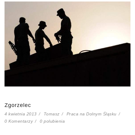
Zgorzelec
4 kwietnia 2013
Tomasz
Praca na Dolnym Śląsku
0 Komentarzy
0
polubienia