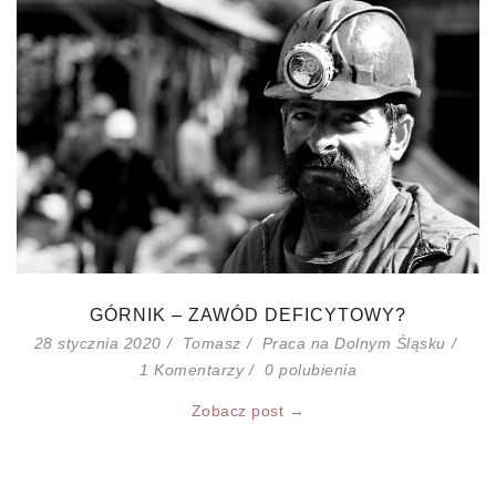
GÓRNIK – ZAWÓD DEFICYTOWY?
28 stycznia 2020
Tomasz
Praca na Dolnym Śląsku
1 Komentarzy
0
polubienia
Zobacz post →